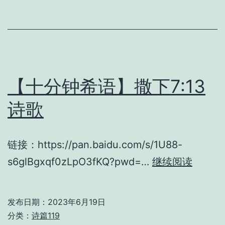
出
15:18
诗
歌
【十分钟希语】撒下7:13
诗歌
链接：https://pan.baidu.com/s/1U88-
【十
s6glBgxqf0zLpO3fKQ?pwd=…
继续阅读
分
钟
发布日期：
2023年6月19日
希
分类：
诗篇119