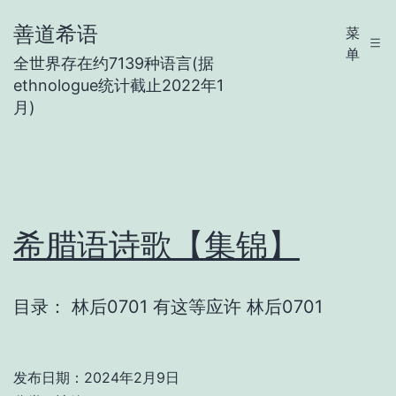
跳
善道希语
菜
至
单
全世界存在约7139种语言(据
内
ethnologue统计截止2022年1
容
月)
希腊语诗歌【集锦】
目录： 林后0701 有这等应许 林后0701
发布日期：
2024年2月9日