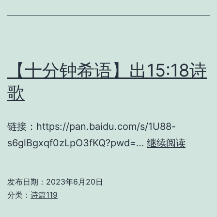
6:9
诗
歌
【十分钟希语】出15:18诗
歌
链接：https://pan.baidu.com/s/1U88-
【十
s6glBgxqf0zLpO3fKQ?pwd=…
继续阅读
分
钟
发布日期：
2023年6月20日
希
分类：
诗篇119
语】