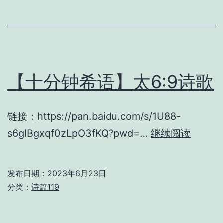
赛
12:2
诗
歌
【十分钟希语】太6:9诗歌
链接：https://pan.baidu.com/s/1U88-
【十
s6glBgxqf0zLpO3fKQ?pwd=…
继续阅读
分
钟
发布日期：
2023年6月23日
希
分类：
诗篇119
语】
太